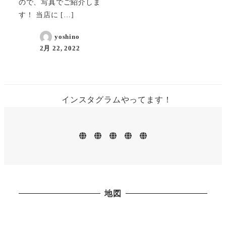
ので、写真でご紹介しま
す！ 当店に […]
yoshino
2月 22, 2022
インスタグラムやってます！
ホ
お
メ
地
お
ー
知
ニ
図・
問
ム
ら
ュ
営
い
せ
ー
業
合
日
わ
せ
地図