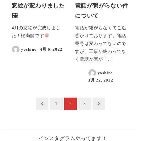
窓絵が変わりました
電話が繋がらない件
🖼
について
4月の窓絵が完成しまし
電話が繋がらなくてご迷
た！桜満開です
惑かけております。電話
番号は変わってないので
yoshino
4月 6, 2022
すが、工事が終わってな
く電話が繋が […]
yoshino
3月 22, 2022
投
1
2
3
稿
の
インスタグラムやってます！