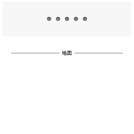
ペ
ー
ホ
お
メ
地
お
ー
知
ニ
図・
問
ジ
ム
ら
ュ
営
い
せ
ー
業
合
送
日
わ
せ
り
地図