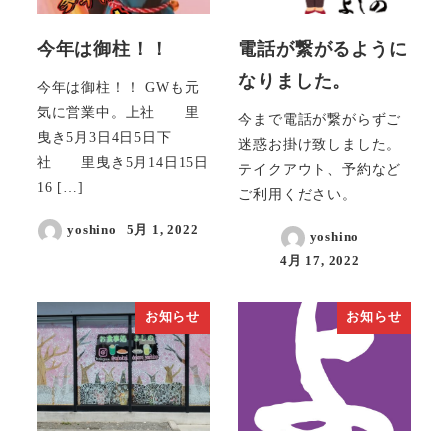
今年は御柱！！
電話が繋がるように
なりました。
今年は御柱！！ GWも元
気に営業中。上社 里
今まで電話が繋がらずご
曳き5月3日4日5日下
迷惑お掛け致しました。
社 里曳き5月14日15日
テイクアウト、予約など
16 […]
ご利用ください。
yoshino
5月 1, 2022
yoshino
4月 17, 2022
お知らせ
お知らせ