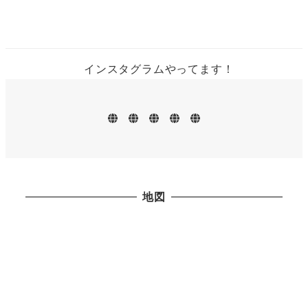
インスタグラムやってます！
ホ
お
メ
地
お
ー
知
ニ
図・
問
ム
ら
ュ
営
い
せ
ー
業
合
日
わ
せ
地図